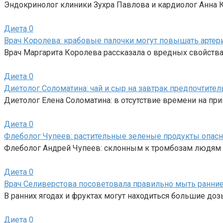
Эндокринолог клиники Зухра Павлова и кардиолог Анна 
Диета
0
Врач Королева: крабовые палочки могут повышать артер
Врач Маргарита Королева рассказала о вредных свойств
Диета
0
Диетолог Соломатина: чай и сыр на завтрак предпочтител
Диетолог Елена Соломатина: в отсутствие времени на пр
Диета
0
Флеболог Чупеев: растительные зеленые продукты опасн
Флеболог Андрей Чупеев: склонным к тромбозам людям 
Диета
0
Врач Селиверстова посоветовала правильно мыть ранни
В ранних ягодах и фруктах могут находиться большие доз
Диета
0