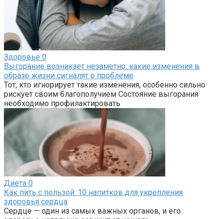
Здоровье
0
Выгорание возникает незаметно: какие изменения в
образе жизни сигналят о проблеме
Тот, кто игнорирует такие изменения, особенно сильно
рискует своим благополучием Состояние выгорания
необходимо профилактировать
Диета
0
Как пить с пользой: 10 напитков для укрепления
здоровья сердца
Сердце — один из самых важных органов, и его