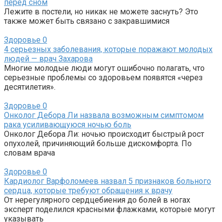
перед сном
Лежите в постели, но никак не можете заснуть? Это
также может быть связано с закравшимися
Здоровье
0
4 серьезных заболевания, которые поражают молодых
людей — врач Захарова
Многие молодые люди могут ошибочно полагать, что
серьезные проблемы со здоровьем появятся «через
десятилетия».
Здоровье
0
Онколог Дебора Ли назвала возможным симптомом
рака усиливающуюся ночью боль
Онколог Дебора Ли: ночью происходит быстрый рост
опухолей, причиняющий больше дискомфорта. По
словам врача
Здоровье
0
Кардиолог Варфоломеев назвал 5 признаков больного
сердца, которые требуют обращения к врачу
От нерегулярного сердцебиения до болей в ногах
эксперт поделился красными флажками, которые могут
указывать