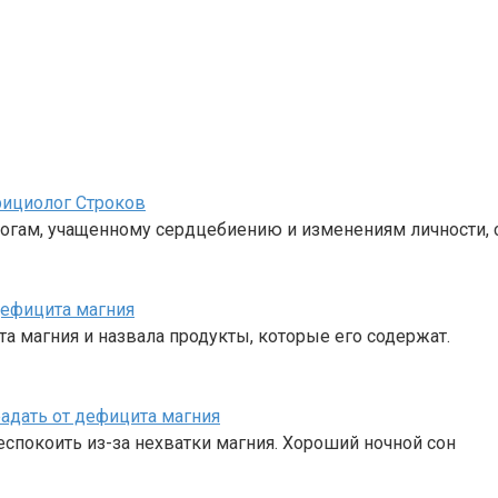
рициолог Строков
рогам, учащенному сердцебиению и изменениям личности, 
дефицита магния
а магния и назвала продукты, которые его содержат.
радать от дефицита магния
еспокоить из-за нехватки магния. Хороший ночной сон