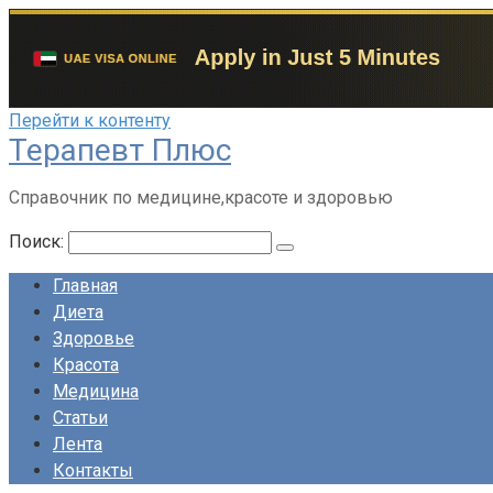
Перейти к контенту
Терапевт Плюс
Справочник по медицине,красоте и здоровью
Поиск:
Главная
Диета
Здоровье
Красота
Медицина
Статьи
Лента
Контакты