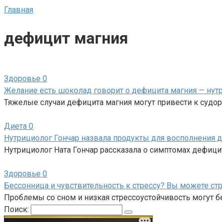
Главная
дефицит магния
Здоровье
0
Желание есть шоколад говорит о дефицита магния — нут
Тяжелые случаи дефицита магния могут привести к судо
Диета
0
Нутрициолог Гончар назвала продукты для восполнения 
Нутрициолог Ната Гончар рассказала о симптомах дефицит
Здоровье
0
Бессонница и чувствительность к стрессу? Вы можете ст
Проблемы со сном и низкая стрессоустойчивость могут б
Поиск: