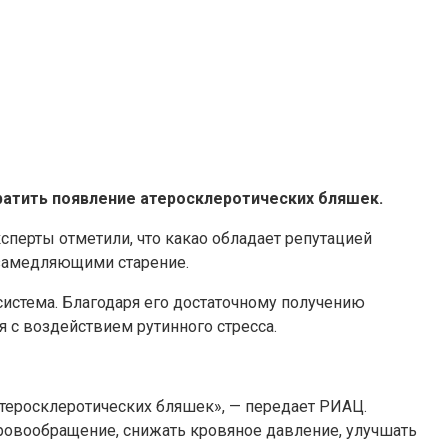
ратить появление атеросклеротических бляшек.
сперты отметили, что какао обладает репутацией
 замедляющими старение.
система. Благодаря его достаточному получению
 с воздействием рутинного стресса.
атеросклеротических бляшек», — передает РИАЦ.
ровообращение, снижать кровяное давление, улучшать