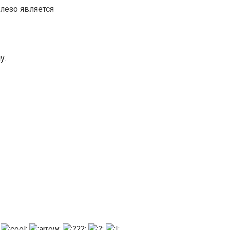
лезо является
у.