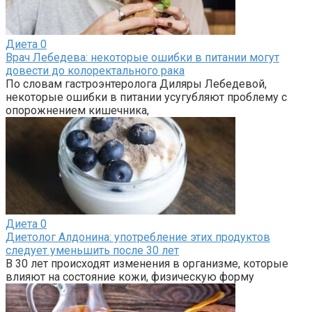
Диета
0
Врач Лебедева: некоторые ошибки в питании могут
довести до колоректального рака
По словам гастроэнтеролога Диляры Лебедевой,
некоторые ошибки в питании усугубляют проблему с
опорожнением кишечника,
Диета
0
Диетолог Алдонина: употребление этих продуктов
следует уменьшить после 30 лет
В 30 лет происходят изменения в организме, которые
влияют на состояние кожи, физическую форму