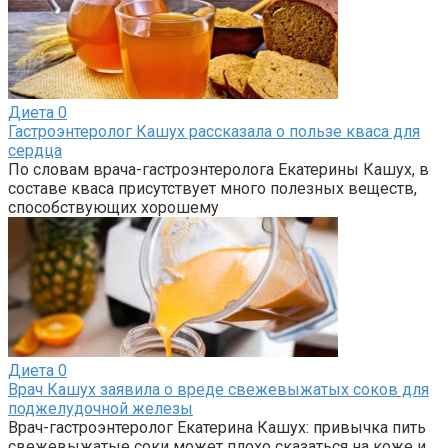
Диета
0
Гастроэнтеролог Кашух рассказала о пользе кваса для
сердца
По словам врача-гастроэнтеролога Екатерины Кашух, в
составе кваса присутствует много полезных веществ,
способствующих хорошему
Диета
0
Врач Кашух заявила о вреде свежевыжатых соков для
поджелудочной железы
Врач-гастроэнтеролог Екатерина Кашух: привычка пить
свежевыжатые соки может плохо сказаться на коже и