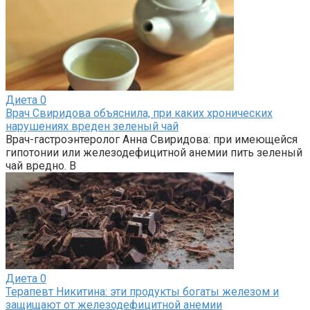
Диета
0
Врач Свиридова объяснила, при каких хронических
нарушениях вреден зеленый чай
Врач-гастроэнтеролог Анна Свиридова: при имеющейся
гипотонии или железодефицитной анемии пить зеленый
чай вредно. В
Диета
0
Терапевт Никитина: эти продукты богаты железом и
защищают от железодефицитной анемии