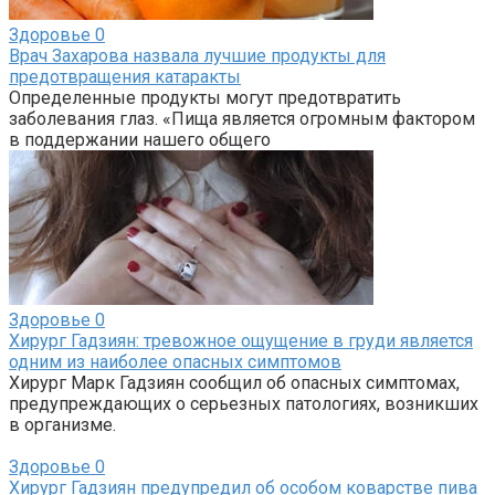
Здоровье
0
Врач Захарова назвала лучшие продукты для
предотвращения катаракты
Определенные продукты могут предотвратить
заболевания глаз. «Пища является огромным фактором
в поддержании нашего общего
Здоровье
0
Хирург Гадзиян: тревожное ощущение в груди является
одним из наиболее опасных симптомов
Хирург Марк Гадзиян сообщил об опасных симптомах,
предупреждающих о серьезных патологиях, возникших
в организме.
Здоровье
0
Хирург Гадзиян предупредил об особом коварстве пива