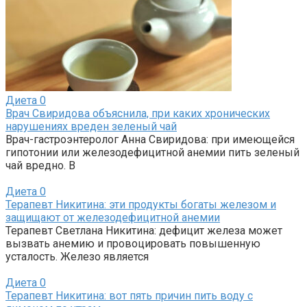
Диета
0
Врач Свиридова объяснила, при каких хронических
нарушениях вреден зеленый чай
Врач-гастроэнтеролог Анна Свиридова: при имеющейся
гипотонии или железодефицитной анемии пить зеленый
чай вредно. В
Диета
0
Терапевт Никитина: эти продукты богаты железом и
защищают от железодефицитной анемии
Терапевт Светлана Никитина: дефицит железа может
вызвать анемию и провоцировать повышенную
усталость. Железо является
Диета
0
Терапевт Никитина: вот пять причин пить воду с