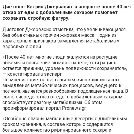
Диетолог Кэтрин Джервасио: в возрасте после 40 лет
отказ от еды с добавленным сахаром помогает
сохранить стройную фигуру.
Диетолог Джервасио отметила, что увеличивающаяся
без объективных причин жировая масса – один из
характерных признаков замедления метаболизма у
взрослых людей.
«После 40 лет многие люди жалуются на растущие
объемы и появление складок на теле, хотя рацион
остается прежним, уровень подвижности сохраняется»,
— констатировала эксперт.
По мнению диетолога, главным виновником такого
замедления метаболических процессов, ведущего к
полноте, является разнообразная подслащенная пища. В
свою очередь, отказ от еды с добавленным сахаром
способствует разгону метаболизма. Об этом
проинформировал портал Pronews.gr.
«Особенно опасны магазинные десерты с длительным
сроком хранения, в составе которых содержится
большое количество рафинированного сахара и