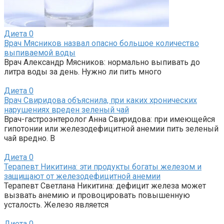
Диета
0
Врач Мясников назвал опасно большое количество
выпиваемой воды
Врач Александр Мясников: нормально выпивать до
литра воды за день. Нужно ли пить много
Диета
0
Врач Свиридова объяснила, при каких хронических
нарушениях вреден зеленый чай
Врач-гастроэнтеролог Анна Свиридова: при имеющейся
гипотонии или железодефицитной анемии пить зеленый
чай вредно. В
Диета
0
Терапевт Никитина: эти продукты богаты железом и
защищают от железодефицитной анемии
Терапевт Светлана Никитина: дефицит железа может
вызвать анемию и провоцировать повышенную
усталость. Железо является
Диета
0