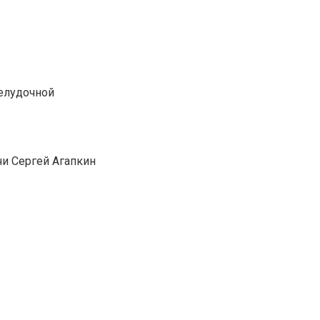
желудочной
чи Сергей Агапкин