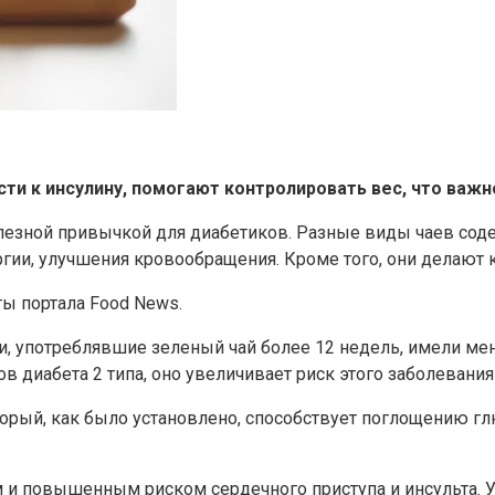
 к инсулину, помогают контролировать вес, что важно
олезной привычкой для диабетиков. Разные виды чаев со
и, улучшения кровообращения. Кроме того, они делают к
ты портала Food News.
и, употреблявшие зеленый чай более 12 недель, имели мен
в диабета 2 типа, оно увеличивает риск этого заболевани
торый, как было установлено, способствует поглощению г
 повышенным риском сердечного приступа и инсульта. Уп