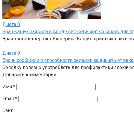
Диета
0
Врач Кашух заявила о вреде свежевыжатых соков для 
Врач-гастроэнтеролог Екатерина Кашух: привычка пить 
Диета
0
Врачи сообщили о способности селедки защищать от рак
Селедку полезно употреблять для профилактики злокачес
Добавить комментарий
Имя
*
Email
*
Сайт