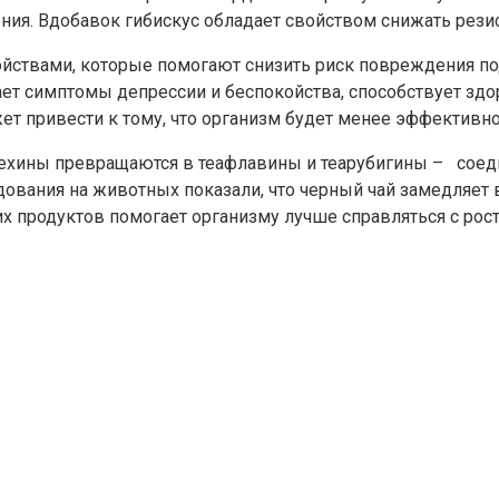
ния. Вдобавок гибискус обладает свойством снижать резис
йствами, которые помогают снизить риск повреждения по
ет симптомы депрессии и беспокойства, способствует здо
жет привести к тому, что организм будет менее эффективн
атехины превращаются в теафлавины и теарубигины – сое
ования на животных показали, что черный чай замедляет 
х продуктов помогает организму лучше справляться с росто