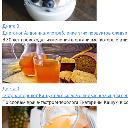
Диета
0
Диетолог Алдонина: употребление этих продуктов следуе
В 30 лет происходят изменения в организме, которые вл
Диета
0
Гастроэнтеролог Кашух рассказала о пользе кваса для се
По словам врача-гастроэнтеролога Екатерины Кашух, в 