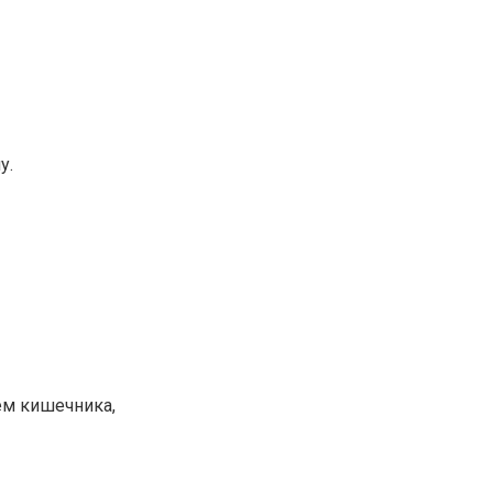
у.
ем кишечника,