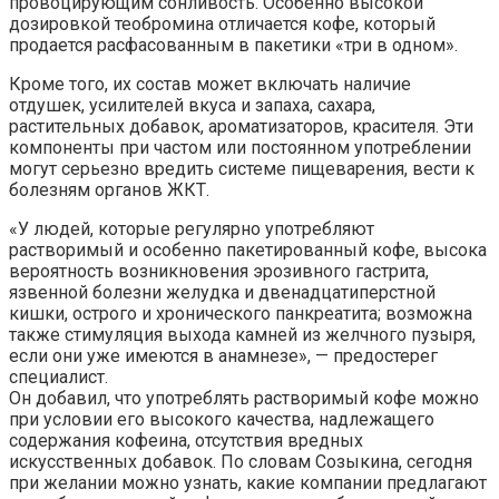
провоцирующим сонливость. Особенно высокой
дозировкой теобромина отличается кофе, который
продается расфасованным в пакетики «три в одном».
Кроме того, их состав может включать наличие
отдушек, усилителей вкуса и запаха, сахара,
растительных добавок, ароматизаторов, красителя. Эти
компоненты при частом или постоянном употреблении
могут серьезно вредить системе пищеварения, вести к
болезням органов ЖКТ.
«У людей, которые регулярно употребляют
растворимый и особенно пакетированный кофе, высока
вероятность возникновения эрозивного гастрита,
язвенной болезни желудка и двенадцатиперстной
кишки, острого и хронического панкреатита; возможна
также стимуляция выхода камней из желчного пузыря,
если они уже имеются в анамнезе», — предостерег
специалист.
Он добавил, что употреблять растворимый кофе можно
при условии его высокого качества, надлежащего
содержания кофеина, отсутствия вредных
искусственных добавок. По словам Созыкина, сегодня
при желании можно узнать, какие компании предлагают