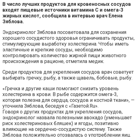
В число лучших продуктов для кровеносных сосудов
входят пищевые источники витамина С и омега-3
жирных кислот, сообщила в интервью врач Елена
Зяблова.
Эндокринолог Зяблова посоветовала для сохранения
хорошего сосудистого здоровья ограничивать продукты,
стимулирующие выработку холестерина. Чтобы иметь
эластичные и крепкие сосуды, необходимо
контролировать количество жирной пищи животного
происхождения в рационе, отметила медик.
Среди продуктов для укрепления сосудов врач советует
выбирать гречку, рыбу, а также щавель, бобовые, рыбу.
«Гречка и другие каши помогают снизить уровень
холестерина в крови. В рыбе содержится омега-3,
которая полезна для сердца, сосудов и костной ткани», —
уточнила Зяблова, беседуя с «Газетой.Ru».
Говоря о других продуктах для укрепления сосудов,
эндокринолог назвала полезными авокадо (уменьшает
риск холестериновых бляшек) и ягоды, позитивно
влияющие на сердечно-сосудистую систему. Также
Зяблова положительно отозвалась о употреблении яиц.