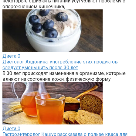
некоторые ошибки в питании усугубляют проблему с
опорожнением кишечника,
Диета
0
Диетолог Алдонина: употребление этих продуктов
следует уменьшить после 30 лет
В 30 лет происходят изменения в организме, которые
влияют на состояние кожи, физическую форму
Диета
0
Гастроэнтеролог Кашух рассказала о пользе кваса для