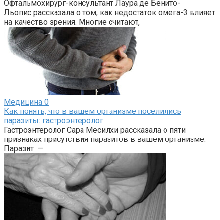
Офтальмохирург-консультант Лаура де Бенито-
Льопис рассказала о том, как недостаток омега-3 влияет
на качество зрения. Многие считают,
Медицина
0
Как понять, что в вашем организме поселились
паразиты: гастроэнтеролог
Гастроэнтеролог Сара Месилхи рассказала о пяти
признаках присутствия паразитов в вашем организме.
Паразит —