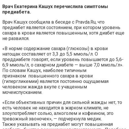
Врач Екатерина Кашух перечислила симптомы
предиабета.
Врач Кашух сообщила в беседе с Pravda.Ru, что
предиабет является состоянием, при котором уровень
сахара в крови является повышенным, хотя диабет еще
не развился.
«В норме содержание сахара (глюкозы) в крови
натощак составляет от 3,3 до 5,5 ммоль/л. О
преддиабете говорят, если уровень повышается до 5,6-
6,9 ммоль/л, о сахарном диабете — выше 7,0 ммоль/л».
По словам Кашух, наиболее типичным
признаком повышенного сахара в крови
(гипергликемии) является постоянно ощущаемая
человеком жажда вкупе с учащенным
мочеиспусканием.
«Если объективных причин для сильной жажды нет, то
есть человек не находится в жарком климате, не
злоупотребляет солью, алкоголем и кофеином, это
тревожный звоночек», — подчеркнула медик.
Также указывать на предиабет могут повышенная