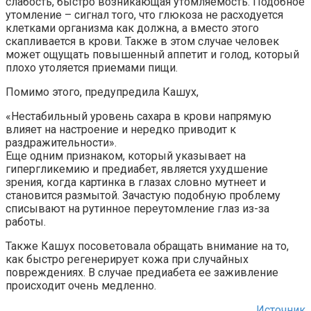
слабость, быстро возникающая утомляемость. Подобное
утомление – сигнал того, что глюкоза не расходуется
клетками организма как должна, а вместо этого
скапливается в крови. Также в этом случае человек
может ощущать повышенный аппетит и голод, который
плохо утоляется приемами пищи.
Помимо этого, предупредила Кашух,
«Нестабильный уровень сахара в крови напрямую
влияет на настроение и нередко приводит к
раздражительности».
Еще одним признаком, который указывает на
гипергликемию и предиабет, является ухудшение
зрения, когда картинка в глазах словно мутнеет и
становится размытой. Зачастую подобную проблему
списывают на рутинное переутомление глаз из-за
работы.
Также Кашух посоветовала обращать внимание на то,
как быстро регенерирует кожа при случайных
повреждениях. В случае предиабета ее заживление
происходит очень медленно.
Источник