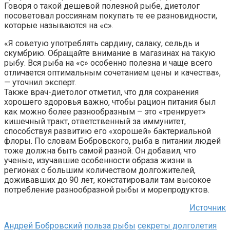
Говоря о такой дешевой полезной рыбе, диетолог
посоветовал россиянам покупать те ее разновидности,
которые называются на «с».
«Я советую употреблять сардину, салаку, сельдь и
скумбрию. Обращайте внимание в магазинах на такую
рыбу. Вся рыба на «с» особенно полезна и чаще всего
отличается оптимальным сочетанием цены и качества»,
— уточнил эксперт.
Также врач-диетолог отметил, что для сохранения
хорошего здоровья важно, чтобы рацион питания был
как можно более разнообразным – это «тренирует»
кишечный тракт, ответственный за иммунитет,
способствуя развитию его «хорошей» бактериальной
флоры. По словам Бобровского, рыба в питании людей
тоже должна быть самой разной. Он добавил, что
ученые, изучавшие особенности образа жизни в
регионах с большим количеством долгожителей,
доживавших до 90 лет, констатировали там высокое
потребление разнообразной рыбы и морепродуктов.
Источник
Андрей Бобровский
польза рыбы
секреты долголетия