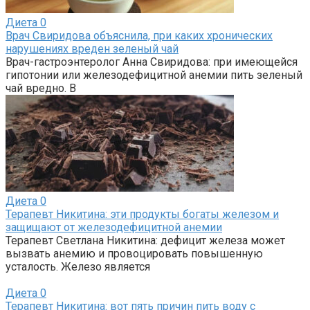
Диета
0
Врач Свиридова объяснила, при каких хронических
нарушениях вреден зеленый чай
Врач-гастроэнтеролог Анна Свиридова: при имеющейся
гипотонии или железодефицитной анемии пить зеленый
чай вредно. В
Диета
0
Терапевт Никитина: эти продукты богаты железом и
защищают от железодефицитной анемии
Терапевт Светлана Никитина: дефицит железа может
вызвать анемию и провоцировать повышенную
усталость. Железо является
Диета
0
Терапевт Никитина: вот пять причин пить воду с