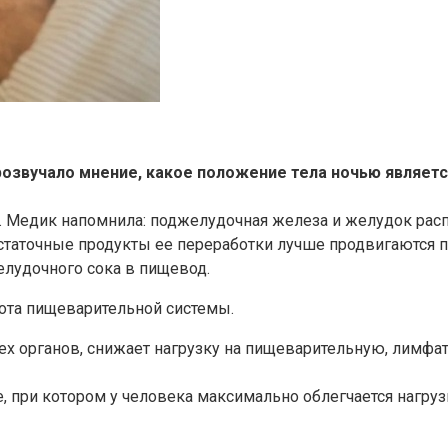
розвучало мнение, какое положение тела ночью являет
у. Медик напомнила: поджелудочная железа и желудок рас
остаточные продукты ее переработки лучше продвигаются п
елудочного сока в пищевод.
бота пищеварительной системы.
ех органов, снижает нагрузку на пищеварительную, лимфа
, при котором у человека максимально облегчается нагруз