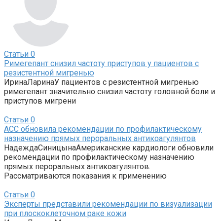
Статьи
0
Римегепант снизил частоту приступов у пациентов с
резистентной мигренью
ИринаЛаринаУ пациентов с резистентной мигренью
римегепант значительно снизил частоту головной боли и
приступов мигрени
Статьи
0
ACC обновила рекомендации по профилактическому
назначению прямых пероральных антикоагулянтов
НадеждаСиницынаАмериканские кардиологи обновили
рекомендации по профилактическому назначению
прямых пероральных антикоагулянтов.
Рассматриваются показания к применению
Статьи
0
Эксперты представили рекомендации по визуализации
при плоскоклеточном раке кожи