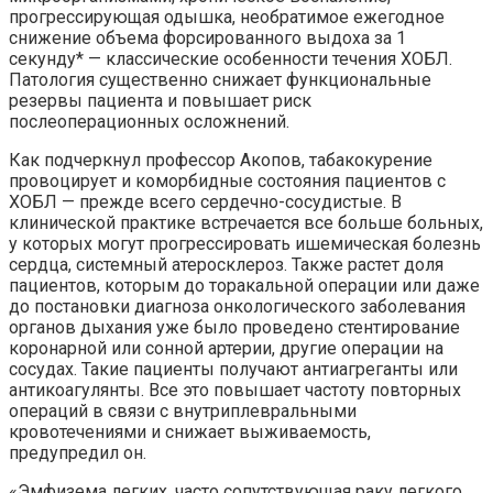
прогрессирующая одышка, необратимое ежегодное
снижение объема форсированного выдоха за 1
секунду* — классические особенности течения ХОБЛ.
Патология существенно снижает функциональные
резервы пациента и повышает риск
послеоперационных осложнений.
Как подчеркнул профессор Акопов, табакокурение
провоцирует и коморбидные состояния пациентов с
ХОБЛ — прежде всего сердечно-сосудистые. В
клинической практике встречается все больше больных,
у которых могут прогрессировать ишемическая болезнь
сердца, системный атеросклероз. Также растет доля
пациентов, которым до торакальной операции или даже
до постановки диагноза онкологического заболевания
органов дыхания уже было проведено стентирование
коронарной или сонной артерии, другие операции на
сосудах. Такие пациенты получают антиагреганты или
антикоагулянты. Все это повышает частоту повторных
операций в связи с внутриплевральными
кровотечениями и снижает выживаемость,
предупредил он.
«Эмфизема легких, часто сопутствующая раку легкого,