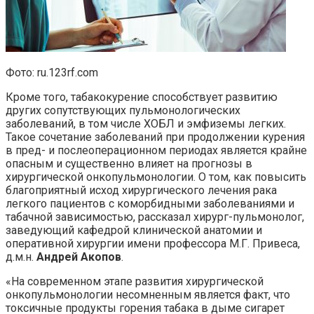
Фото: ru.123rf.com
Кроме того, табакокурение способствует развитию
других сопутствующих пульмонологических
заболеваний, в том числе ХОБЛ и эмфиземы легких.
Такое сочетание заболеваний при продолжении курения
в пред- и послеоперационном периодах является крайне
опасным и существенно влияет на прогнозы в
хирургической онкопульмонологии. О том, как повысить
благоприятный исход хирургического лечения рака
легкого пациентов с коморбидными заболеваниями и
табачной зависимостью, рассказал хирург-пульмонолог,
заведующий кафедрой клинической анатомии и
оперативной хирургии имени профессора М.Г. Привеса,
д.м.н.
Андрей Акопов
.
«На современном этапе развития хирургической
онкопульмонологии несомненным является факт, что
токсичные продукты горения табака в дыме сигарет