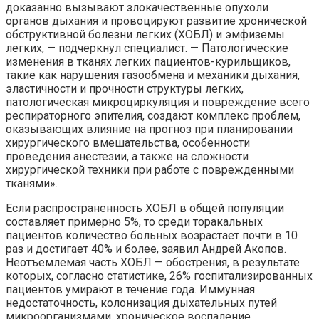
доказанно вызывают злокачественные опухоли
органов дыхания и провоцируют развитие хронической
обструктивной болезни легких (ХОБЛ) и эмфиземы
легких, — подчеркнул специалист. — Патологические
изменения в тканях легких пациентов-курильщиков,
такие как нарушения газообмена и механики дыхания,
эластичности и прочности структуры легких,
патологическая микроциркуляция и повреждение всего
респираторного эпителия, создают комплекс проблем,
оказывающих влияние на прогноз при планировании
хирургического вмешательства, особенности
проведения анестезии, а также на сложности
хирургической техники при работе с поврежденными
тканями».
Если распространенность ХОБЛ в общей популяции
составляет примерно 5%, то среди торакальных
пациентов количество больных возрастает почти в 10
раз и достигает 40% и более, заявил Андрей Акопов.
Неотъемлемая часть ХОБЛ — обострения, в результате
которых, согласно статистике, 26% госпитализированных
пациентов умирают в течение года. Иммунная
недостаточность, колонизация дыхательных путей
микроорганизмами, хроническое воспаление,