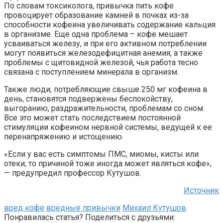
По словам токсиколога, привычка пить кофе
провоцирует образование камней в почках из-за
способности кофеина увеличивать содержание кальция
в организме. Еще одна проблема – кофе мешает
усваиваться железу, и при его активном потреблении
могут появиться железодефицитная анемия, а также
проблемы с щитовидной железой, чья работа тесно
связана с поступлением минерала в организм.
Также люди, потребляющие свыше 250 мг кофеина в
день, становятся подвержены беспокойству,
выгоранию, раздражительности, проблемам со сном.
Все это может стать последствием постоянной
стимуляции кофеином нервной системы, ведущей к ее
перенапряжению и истощению.
«Если у вас есть симптомы ПМС, миомы, кисты или
отеки, то причиной тоже иногда может являться кофе»,
— предупредил профессор Кутушов.
Источник
вред кофе
вредные привычки
Михаил Кутушов
Понравилась статья? Поделиться с друзьями: