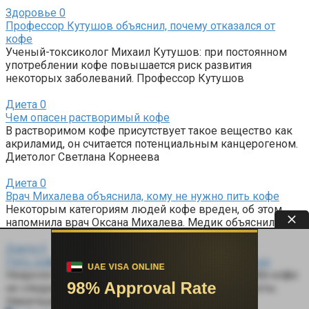
Здоровье
0
Профессор Кутушов объяснил, почему отказался от
кофе
Ученый-токсиколог Михаил Кутушов: при постоянном
употреблении кофе повышается риск развития
некоторых заболеваний. Профессор Кутушов
Диета
0
Чем опасен растворимый кофе
В растворимом кофе присутствует такое вещество как
акриламид, он считается потенциальным канцерогеном.
Диетолог Светлана Корнеева
Диета
0
Врач Михалева объяснила, кому не нужно пить кофе
Некоторым категориям людей кофе вреден, об этом
напомнила врач Оксана Михалева. Медик объяснила в
Диета
0
Пить кофе для борьбы с упадком сил небезопасно
Невролог Игорь Мацокин: часто взбадривать себя кофе
не следует, это может давать негативные эффекты.
Навигация по записям