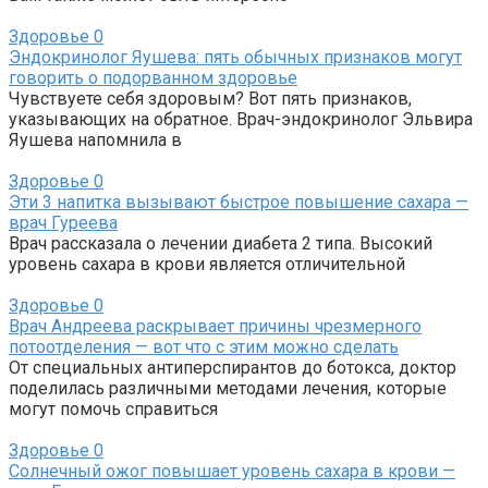
Здоровье
0
Эндокринолог Яушева: пять обычных признаков могут
говорить о подорванном здоровье
Чувствуете себя здоровым? Вот пять признаков,
указывающих на обратное. Врач-эндокринолог Эльвира
Яушева напомнила в
Здоровье
0
Эти 3 напитка вызывают быстрое повышение сахара —
врач Гуреева
Врач рассказала о лечении диабета 2 типа. Высокий
уровень сахара в крови является отличительной
Здоровье
0
Врач Андреева раскрывает причины чрезмерного
потоотделения — вот что с этим можно сделать
От специальных антиперспирантов до ботокса, доктор
поделилась различными методами лечения, которые
могут помочь справиться
Здоровье
0
Солнечный ожог повышает уровень сахара в крови —