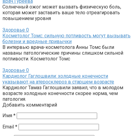
врач Гуреева
Солнечный ожог может вызвать физическую боль,
которая может заставить ваше тело отреагировать
повышением уровня
Здоровье
0
Косметолог Томс: сильную потливость могут вызывать
болезни и вредные привычки
В интервью врача-косметолога Анны Томс были
названы патологические причины слишком сильной
потливости. Косметолог Томс
Здоровье
0
Кардиолог Гаглошвили: холодные конечности
указывают на атеросклероз в старшем возрасте
Кардиолог Тамаз Гаглошвили заявил, что в молодом
возрасте холодные конечности скорее норма, чем
патология.
Добавить комментарий
Имя
*
Email
*