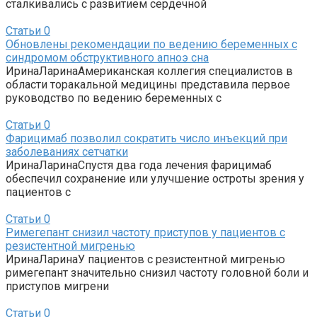
сталкивались с развитием сердечной
Статьи
0
Обновлены рекомендации по ведению беременных с
синдромом обструктивного апноэ сна
ИринаЛаринаАмериканская коллегия специалистов в
области торакальной медицины представила первое
руководство по ведению беременных с
Статьи
0
Фарицимаб позволил сократить число инъекций при
заболеваниях сетчатки
ИринаЛаринаСпустя два года лечения фарицимаб
обеспечил сохранение или улучшение остроты зрения у
пациентов с
Статьи
0
Римегепант снизил частоту приступов у пациентов с
резистентной мигренью
ИринаЛаринаУ пациентов с резистентной мигренью
римегепант значительно снизил частоту головной боли и
приступов мигрени
Статьи
0