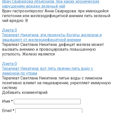
Врач Свиридова объяснила, при каких хронических
нарушениях вреден зеленый чай
Врач-гастроэнтеролог Анна Свиридова: при имеющейся
гипотонии или железодефицитной анемии пить зеленый
чай вредно. В
Диета
0
Терапевт Никитина: эти продукты богаты железом и
защищают от железодефицитной анемии
Терапевт Светлана Никитина: дефицит железа может
вызвать анемию и провоцировать повышенную
усталость. Железо является
Диета
0
Терапевт Никитина: вот пять причин пить воду с
лимоном по утрам
Терапевт Светлана Никитина: питье воды с лимоном
позитивно влияет на пищеварение, укрепляет иммунную
систему.
Добавить комментарий
Имя
*
Email
*