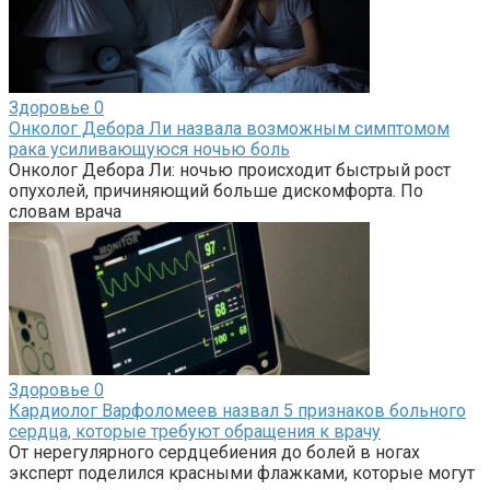
Здоровье
0
Онколог Дебора Ли назвала возможным симптомом
рака усиливающуюся ночью боль
Онколог Дебора Ли: ночью происходит быстрый рост
опухолей, причиняющий больше дискомфорта. По
словам врача
Здоровье
0
Кардиолог Варфоломеев назвал 5 признаков больного
сердца, которые требуют обращения к врачу
От нерегулярного сердцебиения до болей в ногах
эксперт поделился красными флажками, которые могут