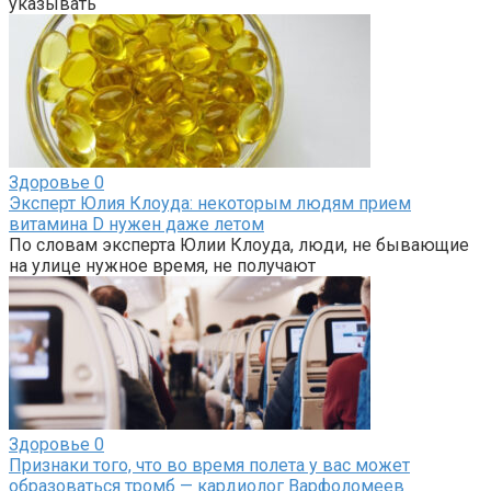
указывать
Здоровье
0
Эксперт Юлия Клоуда: некоторым людям прием
витамина D нужен даже летом
По словам эксперта Юлии Клоуда, люди, не бывающие
на улице нужное время, не получают
Здоровье
0
Признаки того, что во время полета у вас может
образоваться тромб — кардиолог Варфоломеев