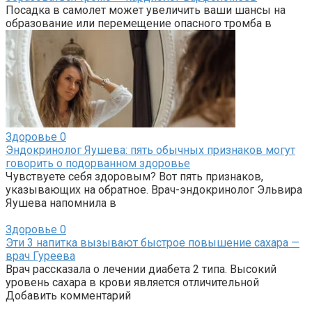
Посадка в самолет может увеличить ваши шансы на
образование или перемещение опасного тромба в
Здоровье
0
Эндокринолог Яушева: пять обычных признаков могут
говорить о подорванном здоровье
Чувствуете себя здоровым? Вот пять признаков,
указывающих на обратное. Врач-эндокринолог Эльвира
Яушева напомнила в
Здоровье
0
Эти 3 напитка вызывают быстрое повышение сахара —
врач Гуреева
Врач рассказала о лечении диабета 2 типа. Высокий
уровень сахара в крови является отличительной
Добавить комментарий