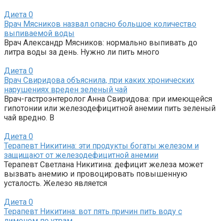
Диета
0
Врач Мясников назвал опасно большое количество
выпиваемой воды
Врач Александр Мясников: нормально выпивать до
литра воды за день. Нужно ли пить много
Диета
0
Врач Свиридова объяснила, при каких хронических
нарушениях вреден зеленый чай
Врач-гастроэнтеролог Анна Свиридова: при имеющейся
гипотонии или железодефицитной анемии пить зеленый
чай вредно. В
Диета
0
Терапевт Никитина: эти продукты богаты железом и
защищают от железодефицитной анемии
Терапевт Светлана Никитина: дефицит железа может
вызвать анемию и провоцировать повышенную
усталость. Железо является
Диета
0
Терапевт Никитина: вот пять причин пить воду с
лимоном по утрам