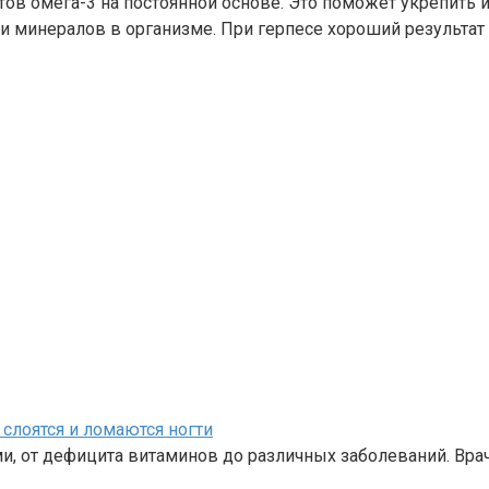
ов омега-3 на постоянной основе. Это поможет укрепить 
и минералов в организме. При герпесе хороший результа
слоятся и ломаются ногти
и, от дефицита витаминов до различных заболеваний. Вра