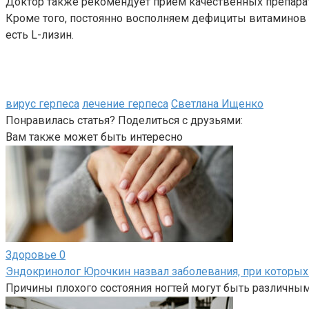
Доктор также рекомендует прием качественных препарат
Кроме того, постоянно восполняем дефициты витаминов 
есть L-лизин.
вирус герпеса
лечение герпеса
Светлана Ищенко
Понравилась статья? Поделиться с друзьями:
Вам также может быть интересно
Здоровье
0
Эндокринолог Юрочкин назвал заболевания, при которых 
Причины плохого состояния ногтей могут быть различным