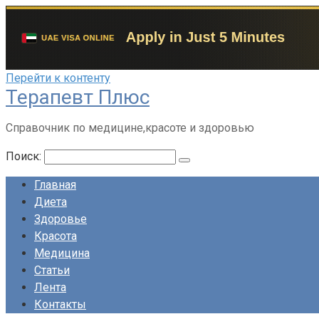
Перейти к контенту
Терапевт Плюс
Справочник по медицине,красоте и здоровью
Поиск:
Главная
Диета
Здоровье
Красота
Медицина
Статьи
Лента
Контакты