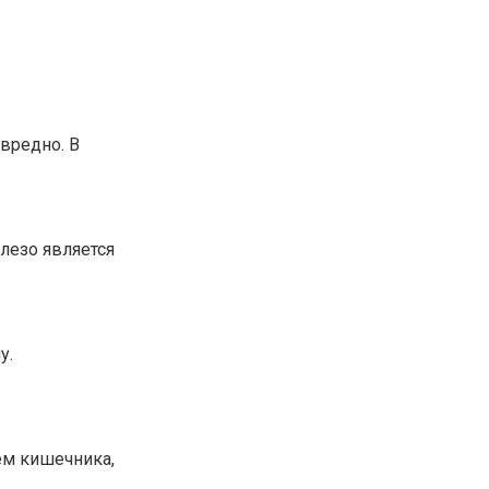
вредно. В
лезо является
у.
ем кишечника,