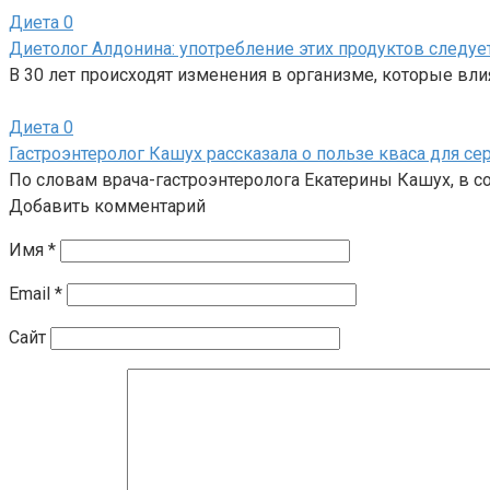
Диета
0
Диетолог Алдонина: употребление этих продуктов следуе
В 30 лет происходят изменения в организме, которые вл
Диета
0
Гастроэнтеролог Кашух рассказала о пользе кваса для се
По словам врача-гастроэнтеролога Екатерины Кашух, в 
Добавить комментарий
Имя
*
Email
*
Сайт