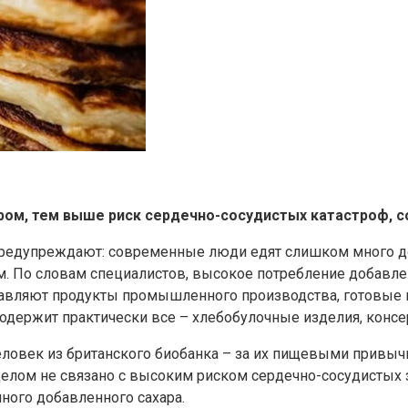
ром, тем выше риск сердечно-сосудистых катастроф, с
предупреждают: современные люди едят слишком много до
 По словам специалистов, высокое потребление добавленн
тавляют продукты промышленного производства, готовые
содержит практически все – хлебобулочные изделия, консе
ловек из британского биобанка – за их пищевыми привыч
целом не связано с высоким риском сердечно-сосудистых 
много добавленного сахара.