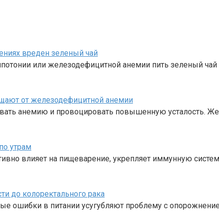
шениях вреден зеленый чай
ипотонии или железодефицитной анемии пить зеленый чай 
щищают от железодефицитной анемии
звать анемию и провоцировать повышенную усталость. Же
по утрам
тивно влияет на пищеварение, укрепляет иммунную систем
ти до колоректального рака
рые ошибки в питании усугубляют проблему с опорожнени