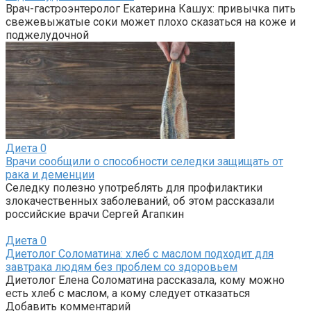
Врач-гастроэнтеролог Екатерина Кашух: привычка пить
свежевыжатые соки может плохо сказаться на коже и
поджелудочной
Диета
0
Врачи сообщили о способности селедки защищать от
рака и деменции
Селедку полезно употреблять для профилактики
злокачественных заболеваний, об этом рассказали
российские врачи Сергей Агапкин
Диета
0
Диетолог Соломатина: хлеб с маслом подходит для
завтрака людям без проблем со здоровьем
Диетолог Елена Соломатина рассказала, кому можно
есть хлеб с маслом, а кому следует отказаться
Добавить комментарий