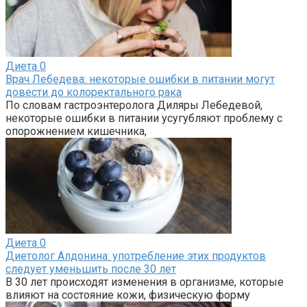
Диета
0
Врач Лебедева: некоторые ошибки в питании могут
довести до колоректального рака
По словам гастроэнтеролога Диляры Лебедевой,
некоторые ошибки в питании усугубляют проблему с
опорожнением кишечника,
Диета
0
Диетолог Алдонина: употребление этих продуктов
следует уменьшить после 30 лет
В 30 лет происходят изменения в организме, которые
влияют на состояние кожи, физическую форму