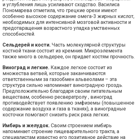
и углубления лишь усиливают сходство. Василиса
Пономарева отметила, что грецкие орехи имеют
особенно высокое содержание омега-3 жирных кислот,
необходимых для интенсивной мозговой активности и
предотвращения возрастного упадка умственных
способностей.
Сельдерей и кости.
Часть молекулярной структуры
костной ткани состоит из кремния. Микроэлемента
также много в сельдерее, он придает костям прочность.
Виноград и легкие.
Каждое легкое состоит из
множества ветвей, которые заканчиваются
ответственными за газообмен альвеолами – эта
структура сильно напоминает виноградную гроздь.
Предположительно благодаря своим питательным
веществам, особенно ресвератролу , виноград
противодействует появлению эмфиземы (повышенное
содержание воздуха и газа в тканях), а виноградные
косточки помогают снизить риск рака легких.
Имбирь и желудок.
Своим строением имбирь
напоминает строение пищеварительного тракта, а
специалистам известно его позитивное действие на