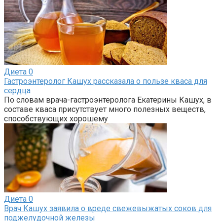
Диета
0
Гастроэнтеролог Кашух рассказала о пользе кваса для
сердца
По словам врача-гастроэнтеролога Екатерины Кашух, в
составе кваса присутствует много полезных веществ,
способствующих хорошему
Диета
0
Врач Кашух заявила о вреде свежевыжатых соков для
поджелудочной железы