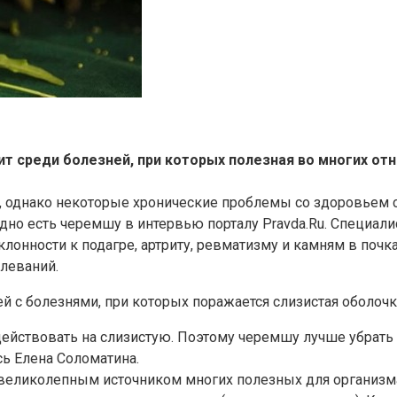
рит среди болезней, при которых полезная во многих о
однако некоторые хронические проблемы со здоровьем ста
дно есть черемшу в интервью порталу Pravda.Ru. Специалис
лонности к подагре, артриту, ревматизму и камням в почк
леваний.
 с болезнями, при которых поражается слизистая оболочк
твовать на слизистую. Поэтому черемшу лучше убрать из р
сь Елена Соломатина.
ь великолепным источником многих полезных для организм