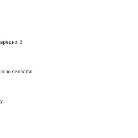
вредно. В
лезо является
у.