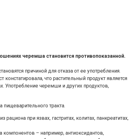
тношениях черемша становится противопоказанной.
новятся причиной для отказа от ее употребления.
т констатировала, что растительный продукт является
ах. Употребление черемши и других продуктов,
а пищеварительного тракта.
ациона при язвах, гастритах, колитах, панкреатитах,
а компонентов – например, антиоксидантов,