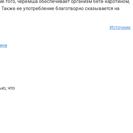
е того, черемша обеспечивает организм бета-каротином,
Также ее употребление благотворно сказывается на
Источник
ина
ью, что