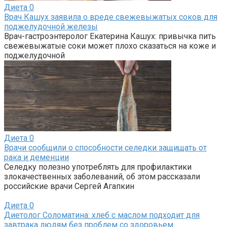
Диета
0
Врач Кашух заявила о вреде свежевыжатых соков для
поджелудочной железы
Врач-гастроэнтеролог Екатерина Кашух: привычка пить
свежевыжатые соки может плохо сказаться на коже и
поджелудочной
Диета
0
Врачи сообщили о способности селедки защищать от
рака и деменции
Селедку полезно употреблять для профилактики
злокачественных заболеваний, об этом рассказали
российские врачи Сергей Агапкин
Диета
0
Диетолог Соломатина: хлеб с маслом подходит для
завтрака людям без проблем со здоровьем