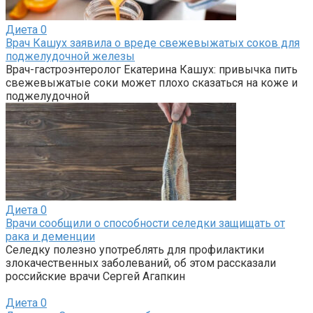
Диета
0
Врач Кашух заявила о вреде свежевыжатых соков для
поджелудочной железы
Врач-гастроэнтеролог Екатерина Кашух: привычка пить
свежевыжатые соки может плохо сказаться на коже и
поджелудочной
Диета
0
Врачи сообщили о способности селедки защищать от
рака и деменции
Селедку полезно употреблять для профилактики
злокачественных заболеваний, об этом рассказали
российские врачи Сергей Агапкин
Диета
0