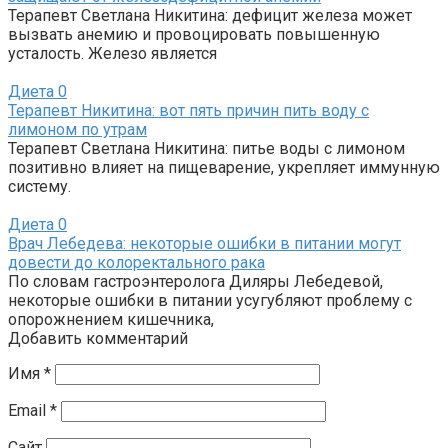
Терапевт Светлана Никитина: дефицит железа может
вызвать анемию и провоцировать повышенную
усталость. Железо является
Диета
0
Терапевт Никитина: вот пять причин пить воду с
лимоном по утрам
Терапевт Светлана Никитина: питье воды с лимоном
позитивно влияет на пищеварение, укрепляет иммунную
систему.
Диета
0
Врач Лебедева: некоторые ошибки в питании могут
довести до колоректального рака
По словам гастроэнтеролога Диляры Лебедевой,
некоторые ошибки в питании усугубляют проблему с
опорожнением кишечника,
Добавить комментарий
Имя
*
Email
*
Сайт