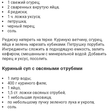
1 свежий огурец;
2 сваренных вкрутую яйца;
4 редиски;
1 ч. ложка уксуса;
петрушка;
черный перец;
соль.
Редиску натереть на терке. Куриную ветчину, огурец,
яйца и зелень нарезать кубиками. Петрушку порубить.
Ингредиенты сложить в подходящую емкость, залить
кефиром, смешанным с минеральной водой. Добавить
перец и уксус, посолить.
Куриный суп с овсяными отрубями
1 литр воды;
400 г куриного филе;
1 яйцо;
1,5 ст. ложки овсяных отрубей;
1 небольшая луковица;
по небольшому пучку зеленого лука и укропа;
соль.