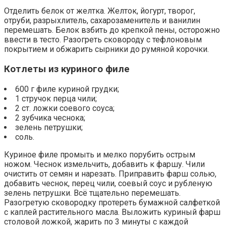
Отделить белок от желтка. Желток, йогурт, творог,
отруби, разрыхлитель, сахарозаменитель и ванилин
перемешать. Белок взбить до крепкой пены, осторожно
ввести в тесто. Разогреть сковороду с тефлоновым
покрытием и обжарить сырники до румяной корочки.
Котлеты из куриного филе
600 г филе куриной грудки;
1 стручок перца чили;
2 ст. ложки соевого соуса;
2 зубчика чеснока;
зелень петрушки;
соль.
Куриное филе промыть и мелко порубить острым
ножом. Чеснок измельчить, добавить к фаршу. Чили
очистить от семян и нарезать. Приправить фарш солью,
добавить чеснок, перец чили, соевый соус и рубленую
зелень петрушки. Всё тщательно перемешать.
Разогретую сковородку протереть бумажной салфеткой
с каплей растительного масла. Выложить куриный фарш
столовой ложкой, жарить по 3 минуты с каждой