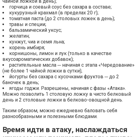
чайной ложкой в день);
горчица и соевый соус без сахара в составе;
кукурузный крахмал (в пределах 20 г);
томатная паста (до 2 столовых ложек в день);
травы и специи;
бальзамический уксус;
желатин;
кунжут, чиа и семя льна;
корень имбиря;
корнишоны, лимон и лук (только в качестве
вкусоароматических добавок);
растительные масла ─ начиная с этапа «Чередование»
(не более 1 чайной ложки в сутки);
йогурты без сахара с кусочками фруктов ─ до 2
баночек в день;
ягоды годжи. Разрешены, начиная с фазы «Атака».
Можно позволить 1 столовую ложку в чисто белковый
день и 2 столовые ложки в белково-овощной день.
Таким образом, можно ежедневно баловать себя
разнообразными и полезными блюдами.
Время идти в атаку, наслаждаться