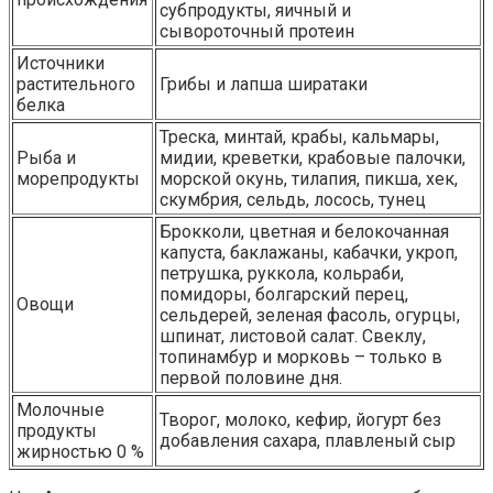
субпродукты, яичный и
сывороточный протеин
Источники
растительного
Грибы и лапша ширатаки
белка
Треска, минтай, крабы, кальмары,
Рыба и
мидии, креветки, крабовые палочки,
морепродукты
морской окунь, тилапия, пикша, хек,
скумбрия, сельдь, лосось, тунец
Брокколи, цветная и белокочанная
капуста, баклажаны, кабачки, укроп,
петрушка, руккола, кольраби,
помидоры, болгарский перец,
Овощи
сельдерей, зеленая фасоль, огурцы,
шпинат, листовой салат. Свеклу,
топинамбур и морковь – только в
первой половине дня.
Молочные
Творог, молоко, кефир, йогурт без
продукты
добавления сахара, плавленый сыр
жирностью 0 %