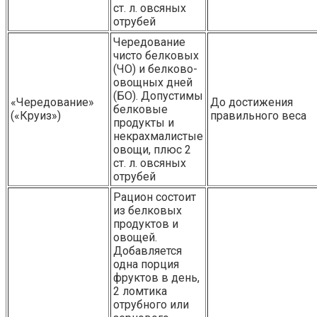
ст. л. овсяных
отрубей
Чередование
чисто белковых
(ЧО) и белково-
овощных дней
(БО). Допустимы
«Чередование»
До достижения
белковые
(«Круиз»)
правильного веса
продукты и
некрахмалистые
овощи, плюс 2
ст. л. овсяных
отрубей
Рацион состоит
из белковых
продуктов и
овощей.
Добавляется
одна порция
фруктов в день,
2 ломтика
отрубного или