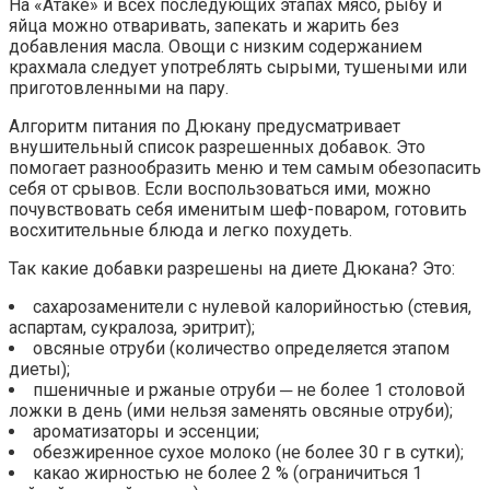
На «Атаке» и всех последующих этапах мясо, рыбу и
яйца можно отваривать, запекать и жарить без
добавления масла. Овощи с низким содержанием
крахмала следует употреблять сырыми, тушеными или
приготовленными на пару.
Алгоритм питания по Дюкану предусматривает
внушительный список разрешенных добавок. Это
помогает разнообразить меню и тем самым обезопасить
себя от срывов. Если воспользоваться ими, можно
почувствовать себя именитым шеф-поваром, готовить
восхитительные блюда и легко похудеть.
Так какие добавки разрешены на диете Дюкана? Это:
сахарозаменители с нулевой калорийностью (стевия,
аспартам, сукралоза, эритрит);
овсяные отруби (количество определяется этапом
диеты);
пшеничные и ржаные отруби ─ не более 1 столовой
ложки в день (ими нельзя заменять овсяные отруби);
ароматизаторы и эссенции;
обезжиренное сухое молоко (не более 30 г в сутки);
какао жирностью не более 2 % (ограничиться 1