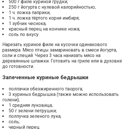
500 г филе куриной грудки;
250 г йогурта с нулевой калорийностью;
1 ч. ложка паприки;
1 ч. ложка тёртого корня имбиря;
1 зубчик чеснока;
красный перец на кончике ножа;
соль по вкусу.
Нарезать куриное филе на кусочки одинакового
размера. Мясо птицы замариновать в смеси йогурта,
соли и специй. Через 3 часа нанизать мясо на
деревянные шпажки. Готовить на гриле или в духовке
до готовности.
Запеченные куриные бедрышки
полпачки обезжиренного творога;
3 куриных бедрышка (также можно использовать
голени);
1 средняя луковица;
50 г зелени петрушки;
полпучка зеленого лука;
соль;
черный перец.