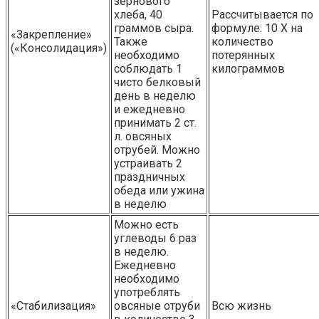
зернового
хлеба, 40
Рассчитывается по
граммов сыра.
формуле: 10 Х на
«Закрепление»
Также
количество
(«Консолидация»)
необходимо
потерянных
соблюдать 1
килограммов
чисто белковый
день в неделю
и ежедневно
принимать 2 ст.
л. овсяных
отрубей. Можно
устраивать 2
праздничных
обеда или ужина
в неделю
Можно есть
углеводы 6 раз
в неделю.
Ежедневно
необходимо
употреблять
«Стабилизация»
овсяные отруби
Всю жизнь