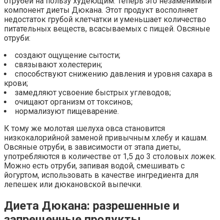
отрубей на пользу худеющим. Теперь это незаменимый
компонент диеты Дюкана. Этот продукт восполняет
недостаток грубой клетчатки и уменьшает количество
питательных веществ, всасываемых с пищей. Овсяные
отруби:
cоздают ощущение сытости;
связывают холестерин;
способствуют снижению давления и уровня сахара в
крови;
замедляют усвоение быстрых углеводов;
очищают организм от токсинов;
нормализуют пищеварение.
К тому же молотая шелуха овса становится
низкокалорийной заменой привычным хлебу и кашам.
Овсяные отруби, в зависимости от этапа диеты,
употребляются в количестве от 1,5 до 3 столовых ложек.
Можно есть отруби, запивая водой, смешивать с
йогуртом, использовать в качестве ингредиента для
лепешек или дюкановской выпечки.
Диета Дюкана: разрешенные и
запрещенные продукты