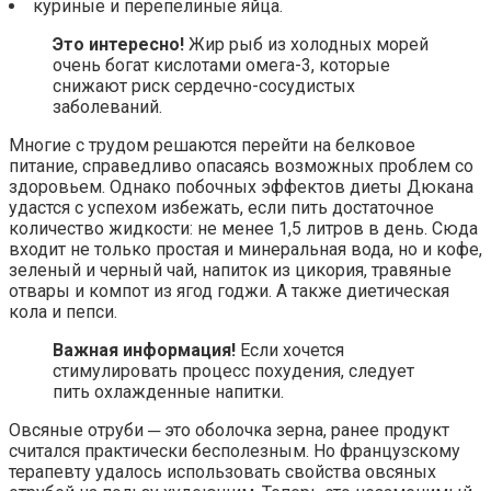
куриные и перепелиные яйца.
Это интересно!
Жир рыб из холодных морей
очень богат кислотами омега-3, которые
снижают риск сердечно-сосудистых
заболеваний.
Многие с трудом решаются перейти на белковое
питание, справедливо опасаясь возможных проблем со
здоровьем. Однако побочных эффектов диеты Дюкана
удастся с успехом избежать, если пить достаточное
количество жидкости: не менее 1,5 литров в день. Сюда
входит не только простая и минеральная вода, но и кофе,
зеленый и черный чай, напиток из цикория, травяные
отвары и компот из ягод годжи. А также диетическая
кола и пепси.
Важная информация!
Если хочется
стимулировать процесс похудения, следует
пить охлажденные напитки.
Овсяные отруби ─ это оболочка зерна, ранее продукт
считался практически бесполезным. Но французскому
терапевту удалось использовать свойства овсяных