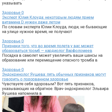
указывать
Здоровье
0
Эксперт Юлия Клоуда: некоторым людям прием
витамина D нужен даже летом
По словам эксперта Юлии Клоуда, люди, не бывающие
на улице нужное время, не получают
Здоровье
0
Признаки того, что во время полета у вас может
образоваться тромб — кардиолог Варфоломеев
Посадка в самолет может увеличить ваши шансы на
образование или перемещение опасного тромба в
Здоровье
0
Эндокринолог Яушева: пять обычных признаков могут
говорить о подорванном здоровье
Чувствуете себя здоровым? Вот пять признаков,
указывающих на обратное. Врач-эндокринолог Эльвира
Яушева напомнила в