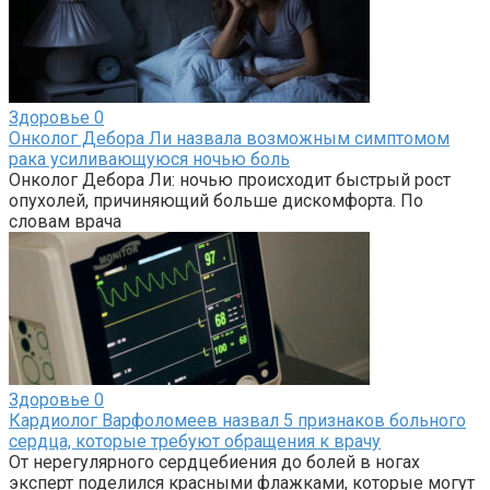
Здоровье
0
Онколог Дебора Ли назвала возможным симптомом
рака усиливающуюся ночью боль
Онколог Дебора Ли: ночью происходит быстрый рост
опухолей, причиняющий больше дискомфорта. По
словам врача
Здоровье
0
Кардиолог Варфоломеев назвал 5 признаков больного
сердца, которые требуют обращения к врачу
От нерегулярного сердцебиения до болей в ногах
эксперт поделился красными флажками, которые могут