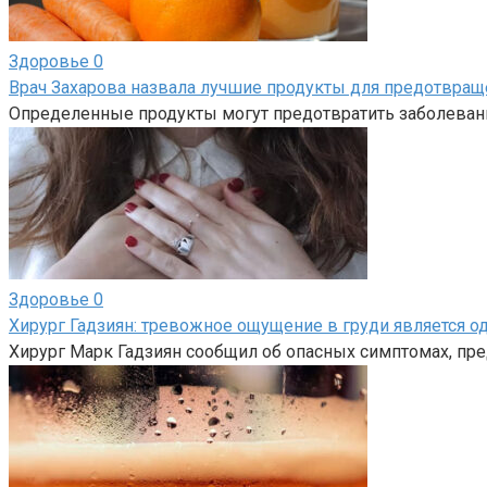
Здоровье
0
Врач Захарова назвала лучшие продукты для предотвращ
Определенные продукты могут предотвратить заболеван
Здоровье
0
Хирург Гадзиян: тревожное ощущение в груди является 
Хирург Марк Гадзиян сообщил об опасных симптомах, пр