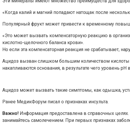
Эти минералы имеют множество преимуществ для здоров
«Когда калий и магний попадают натощак после нескольк
Популярный фрукт может привести к временному повыш
«Это может вызвать компенсаторную реакцию в организм
кислотно-щелочного баланса крови».
Но если эта компенсаторная реакция не срабатывает, на
Ацидоз вызван слишком большим количеством кислоты в к
накапливаются основания, в результате чего уровень pH 
Ацидоз может вызвать такие симптомы, как одышка, уста
Ранее МедикФорум писал о признаках инсульта.
Важно!
Информация предоставлена в справочных целях. О
занимайтесь самолечением. При первых признаках заболе