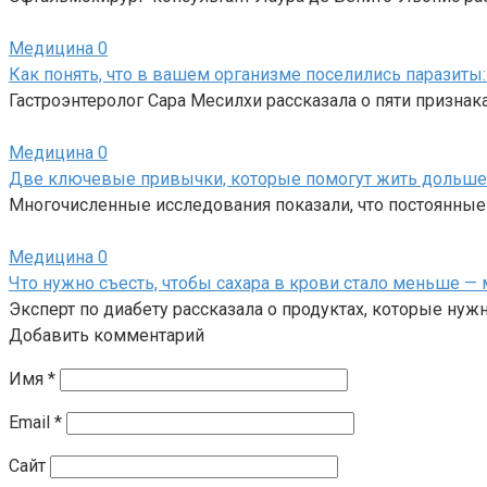
Медицина
0
Как понять, что в вашем организме поселились паразиты:
Гастроэнтеролог Сара Месилхи рассказала о пяти призна
Медицина
0
Две ключевые привычки, которые помогут жить дольше
Многочисленные исследования показали, что постоянны
Медицина
0
Что нужно съесть, чтобы сахара в крови стало меньше — 
Эксперт по диабету рассказала о продуктах, которые нужн
Добавить комментарий
Имя
*
Email
*
Сайт