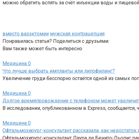
можно обратить вспять за счёт инъекции воды и пищевой 
вместо вазэктомии
мужская контрацепция
Понравилась статья? Поделиться с друзьями:
Вам также может быть интересно
Медицина
0
Что лучше выбрать импланты или липофилинг?
Увеличение груди бесспорно остаётся одной из самых по
Медицина
0
Долгое времяпровождение с телефоном может увеличить 
В исследовании, опубликованном в Express, сообщается,
Медицина
0
Офтальмохирург-консультант рассказала, как недостаток 
Офтальмохирург-консультант Лаура де Бенито-Льопис расс