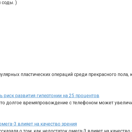
соды. )
пулярных пластических операций среди прекрасного пола, 
риск развития гипертонии на 25 процентов
 что долгое времяпровождение с телефоном может увеличи
омега-3 влияет на качество зрения
казала о том, как недостаток омега-3 влияет на качество 