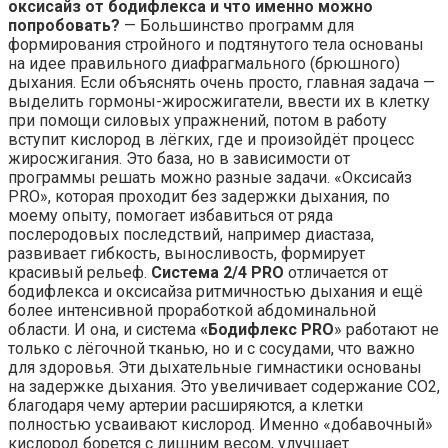
оксисайз от бодифлекса и что именно можно
попробовать?
— Большинство программ для
формирования стройного и подтянутого тела основаны
на идее правильного диафрагмального (брюшного)
дыхания. Если объяснять очень просто, главная задача —
выделить гормоны-жиросжигатели, ввести их в клетку
при помощи силовых упражнений, потом в работу
вступит кислород в лёгких, где и произойдёт процесс
жиросжигания. Это база, но в зависимости от
программы решать можно разные задачи. «Оксисайз
PRO», которая проходит без задержки дыхания, по
моему опыту, помогает избавиться от ряда
послеродовых последствий, например диастаза,
развивает гибкость, выносливость, формирует
красивый рельеф.
Система 2/4 PRO
отличается от
бодифлекса и оксисайза ритмичностью дыхания и ещё
более интенсивной проработкой абдоминальной
области. И она, и система
«Бодифлекс PRO
» работают не
только с лёгочной тканью, но и с сосудами, что важно
для здоровья. Эти дыхательные гимнастики основаны
на задержке дыхания. Это увеличивает содержание СО2,
благодаря чему артерии расширяются, а клетки
полностью усваивают кислород. Именно «добавочный»
кислород борется с лишним весом, улучшает