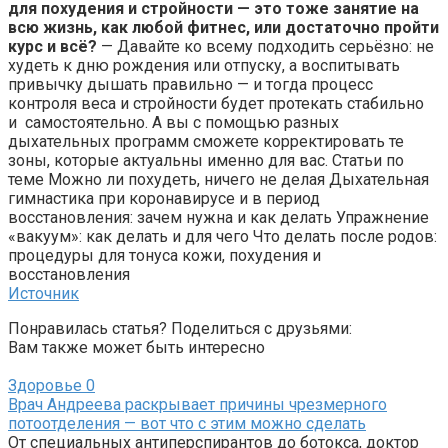
для похудения и стройности — это тоже занятие на
всю жизнь, как любой фитнес, или достаточно пройти
курс и всё?
— Давайте ко всему подходить серьёзно: не
худеть к дню рождения или отпуску, а воспитывать
привычку дышать правильно — и тогда процесс
контроля веса и стройности будет протекать стабильно
и самостоятельно. А вы с помощью разных
дыхательных программ сможете корректировать те
зоны, которые актуальны именно для вас. Статьи по
теме Можно ли похудеть, ничего не делая Дыхательная
гимнастика при коронавирусе и в период
восстановления: зачем нужна и как делать Упражнение
«вакуум»: как делать и для чего Что делать после родов:
процедуры для тонуса кожи, похудения и
восстановления
Источник
Понравилась статья? Поделиться с друзьями:
Вам также может быть интересно
Здоровье
0
Врач Андреева раскрывает причины чрезмерного
потоотделения — вот что с этим можно сделать
От специальных антиперспирантов до ботокса, доктор