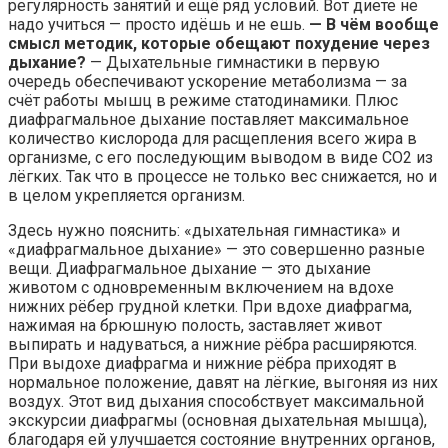
регулярность занятий и ещё ряд условий. Вот диете не
надо учиться — просто идёшь и не ешь.
— В чём вообще
смысл методик, которые обещают похудение через
дыхание?
— Дыхательные гимнастики в первую
очередь обеспечивают ускорение метаболизма — за
счёт работы мышц в режиме статодинамики. Плюс
диафрагмальное дыхание поставляет максимальное
количество кислорода для расщепления всего жира в
организме, с его последующим выводом в виде СО2 из
лёгких. Так что в процессе не только вес снижается, но и
в целом укрепляется организм.
Здесь нужно пояснить: «дыхательная гимнастика» и
«диафрагмальное дыхание» — это совершенно разные
вещи. Диафрагмальное дыхание — это дыхание
животом с одновременным включением на вдохе
нижних рёбер грудной клетки. При вдохе диафрагма,
нажимая на брюшную полость, заставляет живот
выпирать и надуваться, а нижние рёбра расширяются.
При выдохе диафрагма и нижние рёбра приходят в
нормальное положение, давят на лёгкие, выгоняя из них
воздух. Этот вид дыхания способствует максимальной
экскурсии диафрагмы (основная дыхательная мышца),
благодаря ей улучшается состояние внутренних органов,