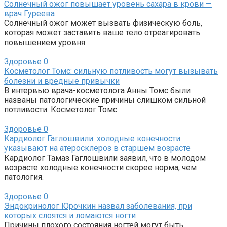
Солнечный ожог повышает уровень сахара в крови —
врач Гуреева
Солнечный ожог может вызвать физическую боль,
которая может заставить ваше тело отреагировать
повышением уровня
Здоровье
0
Косметолог Томс: сильную потливость могут вызывать
болезни и вредные привычки
В интервью врача-косметолога Анны Томс были
названы патологические причины слишком сильной
потливости. Косметолог Томс
Здоровье
0
Кардиолог Гаглошвили: холодные конечности
указывают на атеросклероз в старшем возрасте
Кардиолог Тамаз Гаглошвили заявил, что в молодом
возрасте холодные конечности скорее норма, чем
патология.
Здоровье
0
Эндокринолог Юрочкин назвал заболевания, при
которых слоятся и ломаются ногти
Причины плохого состояния ногтей могут быть