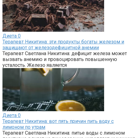
Диета
0
Терапевт Никитина: эти продукты богаты железом и
защищают от железодефицитной анемии
Терапевт Светлана Никитина: дефицит железа может
вызвать анемию и провоцировать повышенную
усталость. Железо является
Диета
0
Терапевт Никитина: вот пять причин пить воду с
лимоном по утрам
Терапевт Светлана Никитина: питье воды с лимоном