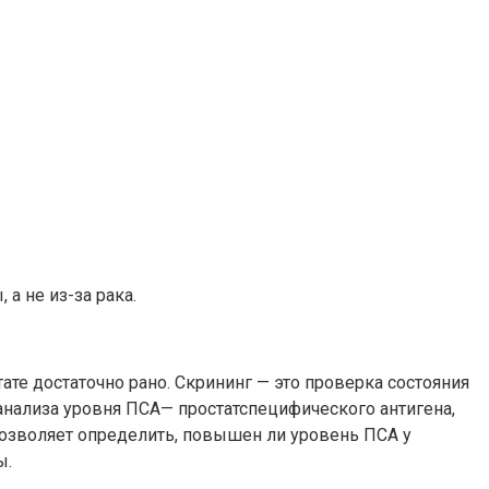
а не из-за рака.
те достаточно рано. Скрининг — это проверка состояния
анализа уровня ПСА— простатспецифического антигена,
позволяет определить, повышен ли уровень ПСА у
ы.