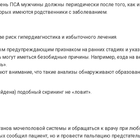
вень ПСА мужчины должны периодически после того, как им
орых имеются родственники с заболеванием.
ае риск гипердиагностика и избыточного лечения.
предупреждающим признаком на ранних стадиях и указыв
А могут иметься безобидные причины. Например, езда на 
ь».
ют внимание, что такие анализы обнаруживают образовани
йдена) подобный скрининг не «ловит».
ганов мочеполовой системы и обращаться к врачу при лю
рых сообщил пациент, но и провести пальпацию предстате