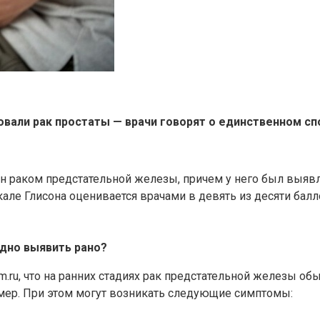
али рак простаты — врачи говорят о единственном спо
ен раком предстательной железы, причем у него был выяв
але Глисона оценивается врачами в девять из десяти балло
удно выявить рано?
m.ru, что на ранних стадиях рак предстательной железы о
мер. При этом могут возникать следующие симптомы: