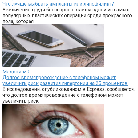
Что лучше выбрать импланты или липофилинг?
Увеличение груди бесспорно остаётся одной из самых
популярных пластических операций среди прекрасного
пола, которая
Медицина
0
Долгое времяпровождение с телефоном может
увеличить риск развития гипертонии на 25 процентов
В исследовании, опубликованном в Express, сообщается,
что долгое времяпровождение с телефоном может
увеличить риск