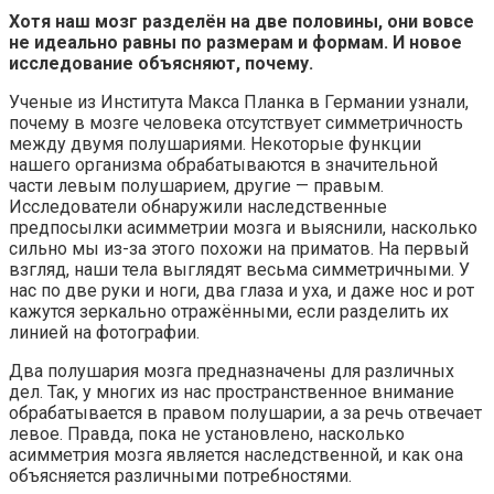
Хотя наш мозг разделён на две половины, они вовсе
не идеально равны по размерам и формам. И новое
исследование объясняют, почему.
Ученые из Института Макса Планка в Германии узнали,
почему в мозге человека отсутствует симметричность
между двумя полушариями. Некоторые функции
нашего организма обрабатываются в значительной
части левым полушарием, другие — правым.
Исследователи обнаружили наследственные
предпосылки асимметрии мозга и выяснили, насколько
сильно мы из-за этого похожи на приматов. На первый
взгляд, наши тела выглядят весьма симметричными. У
нас по две руки и ноги, два глаза и уха, и даже нос и рот
кажутся зеркально отражёнными, если разделить их
линией на фотографии.
Два полушария мозга предназначены для различных
дел. Так, у многих из нас пространственное внимание
обрабатывается в правом полушарии, а за речь отвечает
левое. Правда, пока не установлено, насколько
асимметрия мозга является наследственной, и как она
объясняется различными потребностями.