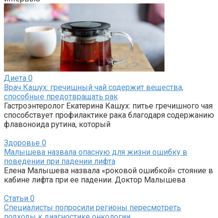
Диета
0
Врач Кашух: гречишный чай содержит вещества,
способные предотвращать рак
Гастроэнтеролог Екатерина Кашух: питье гречишного чая
способствует профилактике рака благодаря содержанию
флавоноида рутина, который
Здоровье
0
Малышева назвала опасную для жизни ошибку в
поведении при падении лифта
Елена Малышева назвала «роковой ошибкой» стояние в
кабине лифта при ее падении. Доктор Малышева
Статьи
0
Специалисты попросили регионы пересмотреть
подходы к диагностике онкологии