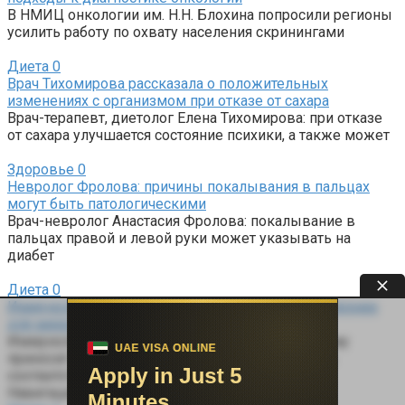
В НМИЦ онкологии им. Н.Н. Блохина попросили регионы
усилить работу по охвату населения скринингами
Диета
0
Врач Тихомирова рассказала о положительных
изменениях с организмом при отказе от сахара
Врач-терапевт, диетолог Елена Тихомирова: при отказе
от сахара улучшается состояние психики, а также может
Здоровье
0
Невролог Фролова: причины покалывания в пальцах
могут быть патологическими
Врач-невролог Анастасия Фролова: покалывание в
пальцах правой и левой руки может указывать на
диабет
Диета
0
Иммунолог Паршина: более жирное молоко полезнее
для микрофлоры кишечника
Иммунолог Евгения Паршина: в целом организму
приносит больше пользы молоко, чья жирность
соответствует среднему
Навигация по записям