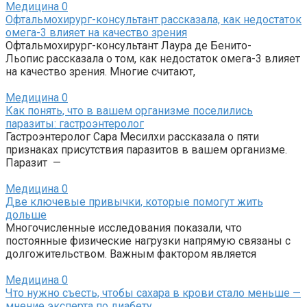
Медицина
0
Офтальмохирург-консультант рассказала, как недостаток
омега-3 влияет на качество зрения
Офтальмохирург-консультант Лаура де Бенито-
Льопис рассказала о том, как недостаток омега-3 влияет
на качество зрения. Многие считают,
Медицина
0
Как понять, что в вашем организме поселились
паразиты: гастроэнтеролог
Гастроэнтеролог Сара Месилхи рассказала о пяти
признаках присутствия паразитов в вашем организме.
Паразит —
Медицина
0
Две ключевые привычки, которые помогут жить
дольше
Многочисленные исследования показали, что
постоянные физические нагрузки напрямую связаны с
долгожительством. Важным фактором является
Медицина
0
Что нужно съесть, чтобы сахара в крови стало меньше —
мнение эксперта по диабету