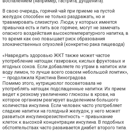
воспалением (например, гастрита, дуоденита).
В свою очередь, горячий чай при приеме на пустой
желудок способен не только раздражать, но и
травмировать слизистую. Люди, у которых имеется
привычка есть и пить все горячее, могут не замечать
опасного воздействия высокотемпературного напитка, в
то время как оно повышает риск образования
злокачественных опухолей (конкретно рака пищевода)
«Навредить здоровью ЖКТ также может частое
употребление натощак газировки, кислых фруктовых и
ягодных соков. Если добавляете по утрам в напиток или
воду лимон, то лучше всего совсем небольшой ломтик»,
— продолжила Кристина Виноградова.
Помимо этого, нутрициолог посоветовала не
употреблять натощак подслащенные напитки. Их прием
ведет к резкому увеличению глюкозы в крови, на
которое организм реагирует выделением большого
количества инсулина. Если человек часто употребляет
сладкие напитки на голодный желудок, у него может
развиться инсулинорезистентность – привыкание
клеток к высокой концентрации инсулина. В подобных
обстоятельствах часто развивается диабет второго типа.