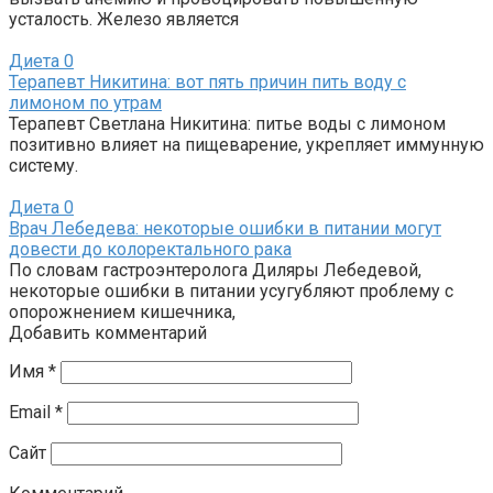
усталость. Железо является
Диета
0
Терапевт Никитина: вот пять причин пить воду с
лимоном по утрам
Терапевт Светлана Никитина: питье воды с лимоном
позитивно влияет на пищеварение, укрепляет иммунную
систему.
Диета
0
Врач Лебедева: некоторые ошибки в питании могут
довести до колоректального рака
По словам гастроэнтеролога Диляры Лебедевой,
некоторые ошибки в питании усугубляют проблему с
опорожнением кишечника,
Добавить комментарий
Имя
*
Email
*
Сайт