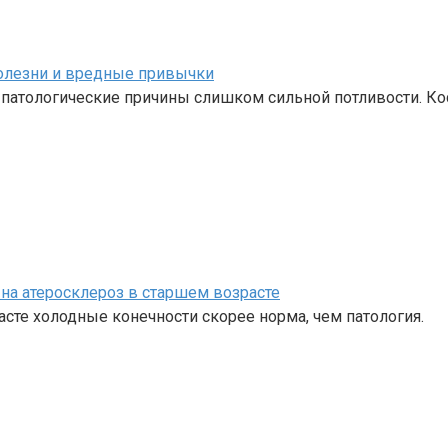
болезни и вредные привычки
патологические причины слишком сильной потливости. Ко
на атеросклероз в старшем возрасте
асте холодные конечности скорее норма, чем патология.