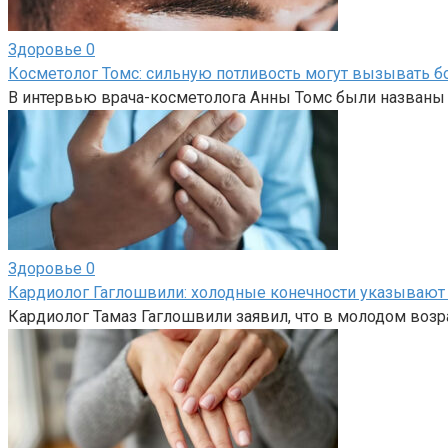
Здоровье
0
Косметолог Томс: сильную потливость могут вызывать 
В интервью врача-косметолога Анны Томс были названы 
Здоровье
0
Кардиолог Гаглошвили: холодные конечности указывают 
Кардиолог Тамаз Гаглошвили заявил, что в молодом возр