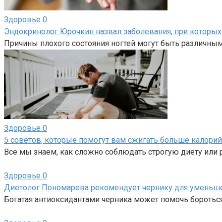
Здоровье
0
Эндокринолог Юрочкин назвал заболевания, при которых 
Причины плохого состояния ногтей могут быть различным
Здоровье
0
5 советов, которые помогут вам сжигать больше калори
Все мы знаем, как сложно соблюдать строгую диету или
Здоровье
0
Диетолог Пономарева рекомендует чернику для уменьше
Богатая антиоксидантами черника может помочь боротьс