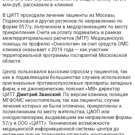
млн руб., рассказали в клинике.
В ЦИТТ проходили лечение пациенты из Москвы,
Подмосковья и других регионов по направлению по
форме 057/у, полученном в медорганизациях по месту
прикрепления. Счета на оплату подавались в рамках
межтерриториальных расчетов (МТР). Медицинскую
помощь по профилю «Онкология» за счет средств ОМС
клиника оказывает с 2019 года — как участник
территориальной программы госгарантий Московской
области.
Центр пользовался высоким спросом у пациентов, так
как в подавляющем большинстве случаев использовал
оригинальные противоопухолевые препараты западных
фирм, а не дженерические, пояснил «МВ» директор
ЦИТТ
Дмитрий Званский.
По версии клиники, позиция
МГФОМС несостоятельна, так как пациенты, случаи
лечения которых не были оплачены, прикреплены к
поликлиникам по месту жительства, ЦАОП или
онкодиспансерам, выдававшим им направления формы
57/у в ООО «ЦИТТ». Технические возможности
медицинской информационной системы центра до
недавних пор не позволяли отследить достоверность