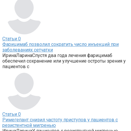
Статьи
0
Фарицимаб позволил сократить число инъекций при
заболеваниях сетчатки
ИринаЛаринаСпустя два года лечения фарицимаб
обеспечил сохранение или улучшение остроты зрения у
пациентов с
Статьи
0
Римегепант снизил частоту приступов у пациентов с
резистентной мигренью
ИринаЛаринаУ пациентов с резистентной мигренью