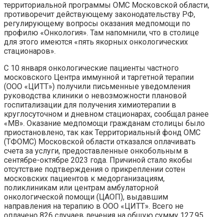
территориальной программы ОМС Московской области,
противоречит действующему законодательству РФ,
регулирующему вопросы оказания медпомощи по
профилю «Онкология». Там напомнили, что в столице
для этого имеются «пять якорных онкологических
стационаров».
С 10 января онкологические пациенты частного
московского Центра иммунной и таргетной терапии
(ООО «ЦИТТ») получили письменные уведомления
руководства клиники
о невозможности плановой
госпитализации для получения химиотерапии в
круглосуточном и дневном стационарах, сообщал ранее
«МВ». Оказание медпомощи гражданам столицы было
приостановлено, так как Территориальный фонд ОМС
(ТФОМС) Московской области отказался оплачивать
счета за услуги, предоставленные онкобольным в
сентябре-октябре 2023 года. Причиной стало якобы
отсутствие подтверждения о прикреплении сотен
московских пациентов к медорганизациям,
поликлиникам или центрам амбулаторной
онкологической помощи (ЦАОП), выдавшим
направления на терапию в ООО «ЦИТТ». Всего не
оплачено 826 случаев лечения на общую сумму 127,95