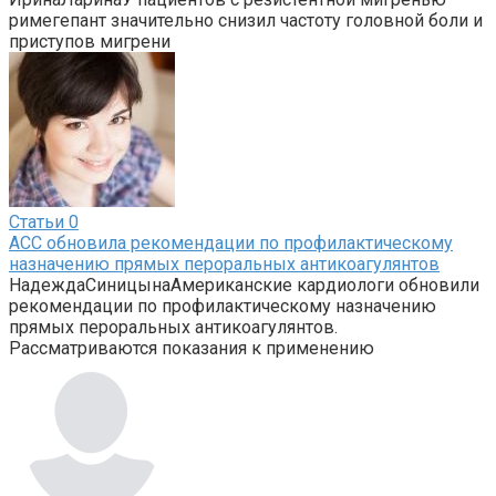
римегепант значительно снизил частоту головной боли и
приступов мигрени
Статьи
0
ACC обновила рекомендации по профилактическому
назначению прямых пероральных антикоагулянтов
НадеждаСиницынаАмериканские кардиологи обновили
рекомендации по профилактическому назначению
прямых пероральных антикоагулянтов.
Рассматриваются показания к применению