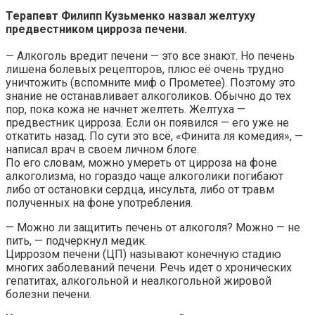
Терапевт Филипп Кузьменко назвал желтуху
предвестником цирроза печени.
— Алкоголь вредит печени — это все знают. Но печень
лишена болевых рецепторов, плюс её очень трудно
уничтожить (вспомните миф о Прометее). Поэтому это
знание не останавливает алкоголиков. Обычно до тех
пор, пока кожа не начнет желтеть. Желтуха —
предвестник цирроза. Если он появился — его уже не
откатить назад. По сути это всё, «Финита ля комедия», —
написал врач в своем личном блоге.
По его словам, можно умереть от цирроза на фоне
алкоголизма, но гораздо чаще алкоголики погибают
либо от остановки сердца, инсульта, либо от травм
полученных на фоне употребления.
— Можно ли защитить печень от алкоголя? Можно — не
пить, — подчеркнул медик.
Циррозом печени (ЦП) называют конечную стадию
многих заболеваний печени. Речь идет о хронических
гепатитах, алкогольной и неалкогольной жировой
болезни печени.