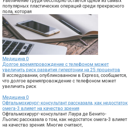
Увеличение груди бесспорно остаётся одной из самых
популярных пластических операций среди прекрасного
пола, которая
Медицина
0
Долгое времяпровождение с телефоном может
увеличить риск развития гипертонии на 25 процентов
В исследовании, опубликованном в Express, сообщается,
что долгое времяпровождение с телефоном может
увеличить риск
Медицина
0
Офтальмохирург-консультант рассказала, как недостаток
омега-3 влияет на качество зрения
Офтальмохирург-консультант Лаура де Бенито-
Льопис рассказала о том, как недостаток омега-3 влияет
на качество зрения. Многие считают,